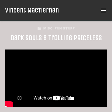
Vincent MacTiernan
MISC. FUN STUFF
Dark Souls 3 Trolling PRICELESS